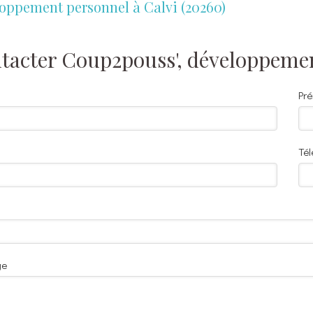
oppement personnel à Calvi (20260)
tacter Coup2pouss', développeme
Pr
Té
ge