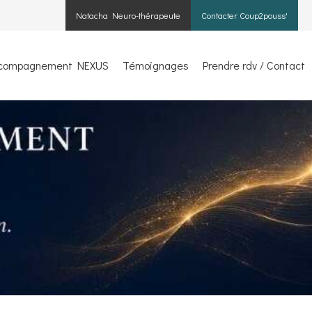
Natacha Neuro-thérapeute
Contacter Coup2pouss'
compagnement NEXUS
Témoignages
Prendre rdv / Contact