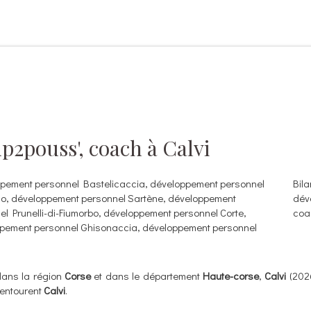
p2pouss', coach à Calvi
pement personnel Bastelicaccia
,
développement personnel
Bil
no
,
développement personnel Sartène
,
développement
dév
el Prunelli-di-Fiumorbo
,
développement personnel Corte
,
coac
pement personnel Ghisonaccia
,
développement personnel
dans la région
Corse
et dans le département
Haute-corse
,
Calvi
(2026
 entourent
Calvi
.