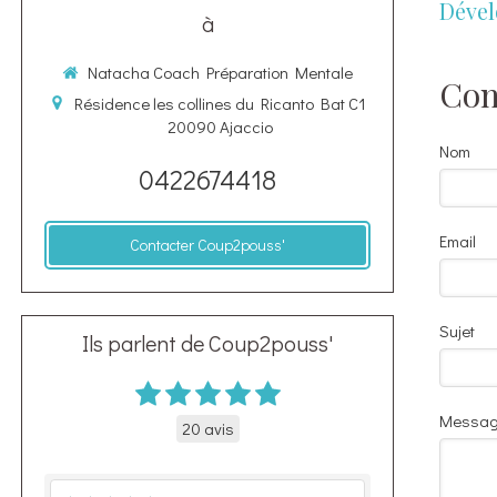
Dével
à
Natacha Coach Préparation Mentale
Con
Résidence les collines du Ricanto Bat C1
20090
Ajaccio
Nom
0422674418
Email
Contacter Coup2pouss'
Sujet
Ils parlent de Coup2pouss'
Messa
20 avis