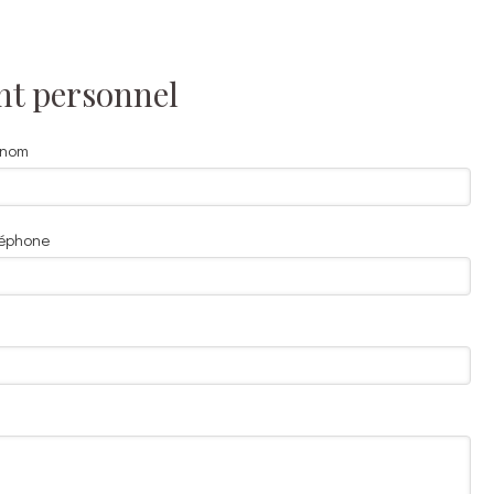
nt personnel
énom
léphone