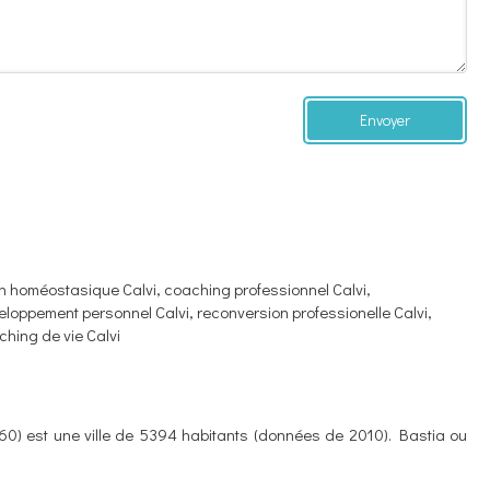
Envoyer
an homéostasique Calvi
,
coaching professionnel Calvi
,
eloppement personnel Calvi
,
reconversion professionelle Calvi
,
hing de vie Calvi
0) est une ville de 5394 habitants (données de 2010). Bastia ou